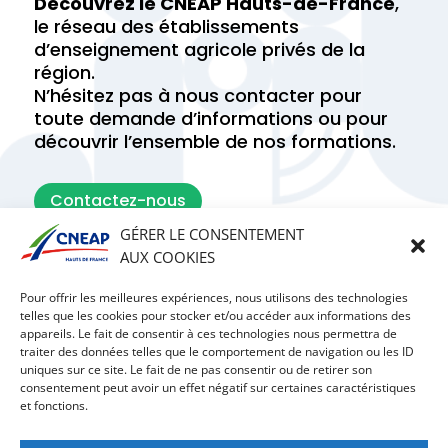
Découvrez le CNEAP Hauts-de-France
,
le réseau des établissements
d’enseignement agricole privés de la
région.
N’hésitez pas à nous contacter pour
toute demande d’informations ou pour
découvrir l’ensemble de nos formations.
Contactez-nous
GÉRER LE CONSENTEMENT
AUX COOKIES
Trouvez votre établissement idéal en un
clic !
Pour offrir les meilleures expériences, nous utilisons des technologies
telles que les cookies pour stocker et/ou accéder aux informations des
Utilisez notre fonction de recherche pour
appareils. Le fait de consentir à ces technologies nous permettra de
découvrir les établissements près de chez
traiter des données telles que le comportement de navigation ou les ID
vous.
uniques sur ce site. Le fait de ne pas consentir ou de retirer son
consentement peut avoir un effet négatif sur certaines caractéristiques
et fonctions.
Trouver un établissement